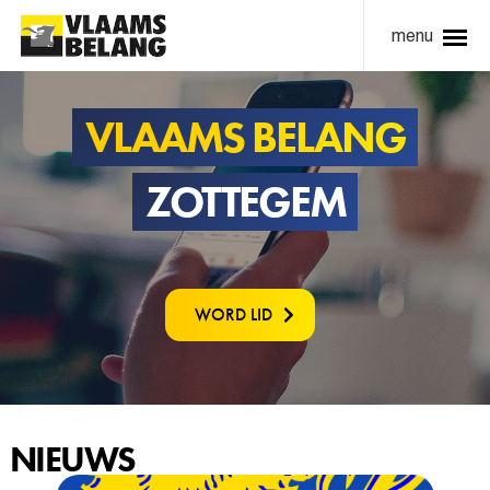
menu
VLAAMS BELANG
ZOTTEGEM
WORD LID
NIEUWS